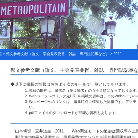
報 > 邦文参考文献（論文、学会発表要旨、雑誌、専門誌記事など） > 2011
邦文参考文献（論文、学会発表要旨、雑誌、専門誌記事など
◆以下に掲載の情報はおおよそ次のルールで一覧としてあります。
掲載の順序は、筆者名（第１筆者）の五十音順になっております
Webページへのリンク先URLを掲載の資料は、そのWebページ
Webページへのリンクは、編集時点に確認した情報です。アクテ
い。
pdfファイルのダウンロードが可能な資料もあります。
山本耕資，直井道生（2011）．Web調査モードの追加は回収率を
肢追加の効果を評価する，慶應義塾大学ハパネル調査共同研究拠点ワークショッ