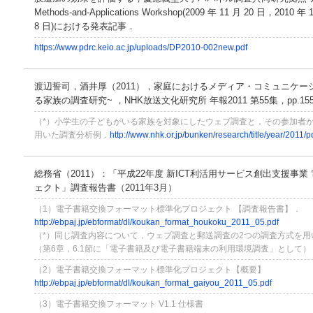
Methods-and-Applications Workshop(2009 年 11 月 20 日，201
8 日)における発表記事．
https://www.pdrc.keio.ac.jp/uploads/DP2010-002new.pdf
渡辺誓司，酒井厚（2011），家庭におけるメディア・コミュニケー
る家族の調査研究~ ，NHK放送文化研究所 年報2011 第55集，pp.155-
（*）小学生の子どもがいる家族を対象にしたウェブ調査と，その参加者
用いた調査分析例．
http://www.nhk.or.jp/bunken/research/title/year/2011/p
総務省（2011）：「平成22年度 新ICT利活用サービス創出支援事
ェクト」調査報告書（2011年3月）
（1）電子書籍交換フォーマット標準化プロジェクト 【調査報告書】．
http://ebpaj.jp/ebformat/dl/koukan_format_houkoku_2011_05.pdf
（*）同じ調査内容について，ウェブ調査と郵送調査の2つの調査方式を
（第6章，6.1節に「電子書籍及び電子書籍端末の利用環境調査」として）
（2）電子書籍交換フォーマット標準化プロジェクト【概要】
http://ebpaj.jp/ebformat/dl/koukan_format_gaiyou_2011_05.pdf
（3）電子書籍交換フォーマット V1.1 仕様書