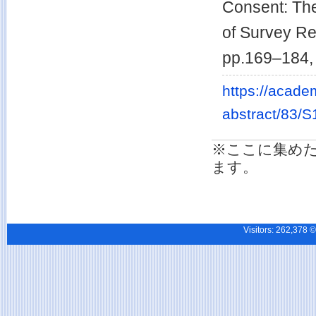
Consent: The
of Survey R
pp.169–184,
https://acade
abstract/83/S
※ここに集め
ます。
Visitors:
262,37