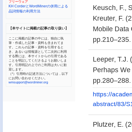
フリーウェア
Keusch, F., 
KH CorderとWordMinerの併用による
品詞情報の利用方法
Kreuter, F. (
Mobile Data 
【本サイトに掲載の記事の取り扱い】
pp.210–235.
ここに掲載の記事の中には、独自に執
筆・作成した記事・資料も含まれてま
す。これらの記事・資料を引用すると
き、あるいは情報源として二次的に利用
する際には、本サイトからの引用である
Leeper, T.J
ことを明記してくださるようお願いしま
す。引用明記の上でのご利用は大いに歓
Perhaps We 
迎します。
（*）引用時の記述方法については，以下
にお問い合わせください。
pp.280–288.
wmsupport@wordminer.org
https://acade
abstract/83/S
Plutzer, E. (