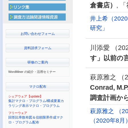
倉書店）
, 
井上希（20
研究」
お問い合わせフォーム
川添愛 （202
資料請求フォーム
す」以前の
研修のご案内
WordMiner の紹介・活用セミナー
萩原雅之 （2
Conrad, 
マクロ配布
調査計画か
シェアウェア【update】
集計マクロ・プログラム/構成要素カ
ラリング表示マクロ・プログラム
萩原雅之 （2
フリーウェア
回答比率散布図＆信頼限界作成マク
（2020年8月
ロ・プログラム配布