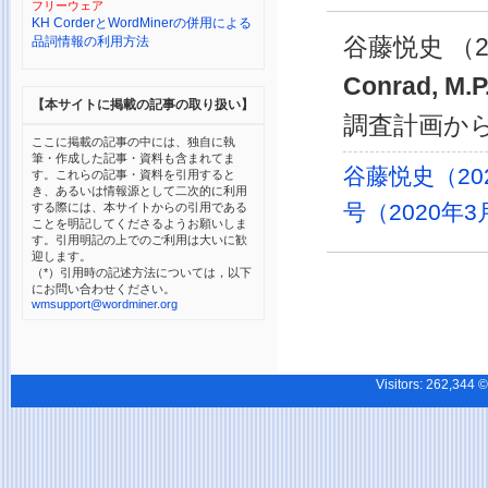
フリーウェア
KH CorderとWordMinerの併用による
谷藤悦史 （2
品詞情報の利用方法
Conrad, M
【本サイトに掲載の記事の取り扱い】
調査計画から
ここに掲載の記事の中には、独自に執
筆・作成した記事・資料も含まれてま
谷藤悦史（20
す。これらの記事・資料を引用すると
き、あるいは情報源として二次的に利用
号（2020年3
する際には、本サイトからの引用である
ことを明記してくださるようお願いしま
す。引用明記の上でのご利用は大いに歓
迎します。
（*）引用時の記述方法については，以下
にお問い合わせください。
wmsupport@wordminer.org
Visitors:
262,34