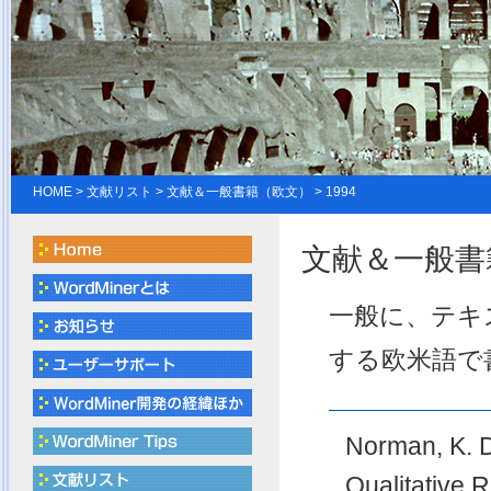
HOME
>
文献リスト
> 文献＆一般書籍（欧文） > 1994
文献＆一般書籍
一般に、テキ
する欧米語で
Norman, K. 
Qualitative 