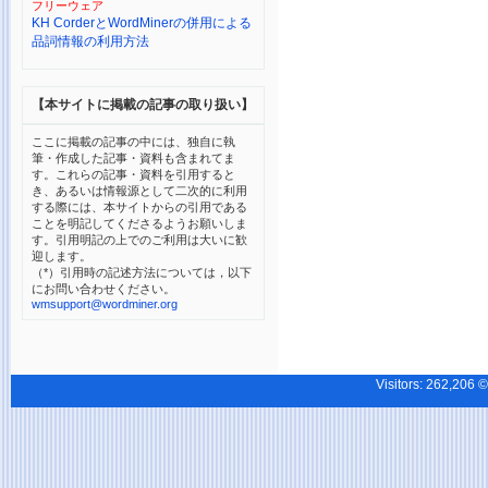
フリーウェア
KH CorderとWordMinerの併用による
品詞情報の利用方法
【本サイトに掲載の記事の取り扱い】
ここに掲載の記事の中には、独自に執
筆・作成した記事・資料も含まれてま
す。これらの記事・資料を引用すると
き、あるいは情報源として二次的に利用
する際には、本サイトからの引用である
ことを明記してくださるようお願いしま
す。引用明記の上でのご利用は大いに歓
迎します。
（*）引用時の記述方法については，以下
にお問い合わせください。
wmsupport@wordminer.org
Visitors:
262,20