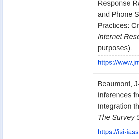
Response Ra
and Phone Su
Practices: C
Internet Res
purposes).
https://www.j
Beaumont, J-
Inferences f
Integration 
The Survey S
https://isi-ia