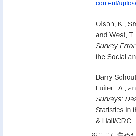
content/uplo
Olson, K., Sm
and West, T.
Survey Error
the Social a
Barry Schout
Luiten, A., a
Surveys: Des
Statistics i
& Hall/CRC.
※ここに集め