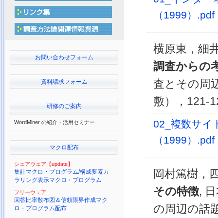
（1999）.pdf
横原東，細井勉
お問い合わせフォーム
調査からの
査とその周
資料請求フォーム
敷），121-1
研修のご案内
02_複数サ
WordMiner の紹介・活用セミナー
（1999）.pdf
マクロ配布
シェアウェア【update】
岡村篤樹，四辻
集計マクロ・プログラム/構成要素カ
ラリング表示マクロ・プログラム
その特徴
,
フリーウェア
回答比率散布図＆信頼限界作成マク
の周辺の話題
ロ・プログラム配布