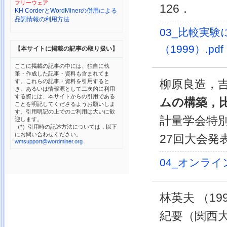
フリーウェア
126．
KH CorderとWordMinerの併用による
品詞情報の利用方法
03_比較実
（1999）.pdf
【本サイトに掲載の記事の取り扱い】
ここに掲載の記事の中には、独自に執
筆・作成した記事・資料も含まれてま
す。これらの記事・資料を引用すると
柳原良造，吉村
き、あるいは情報源として二次的に利用
する際には、本サイトからの引用である
ムの構築，
ことを明記してくださるようお願いしま
す。引用明記の上でのご利用は大いに歓
計量学会特
迎します。
（*）引用時の記述方法については，以下
にお問い合わせください。
27回大会発
wmsupport@wordminer.org
04_オンライ
林英夫 （199
紀要（関西大