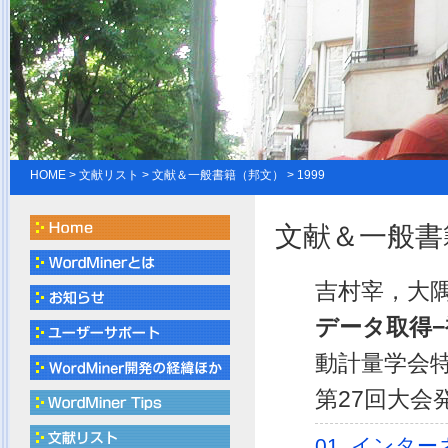
HOME
>
文献リスト
> 文献＆一般書籍（邦文） > 1999
文献＆一般書籍
吉村宰，大隅昇
データ取得
動計量学会
第27回大会
01_インタ