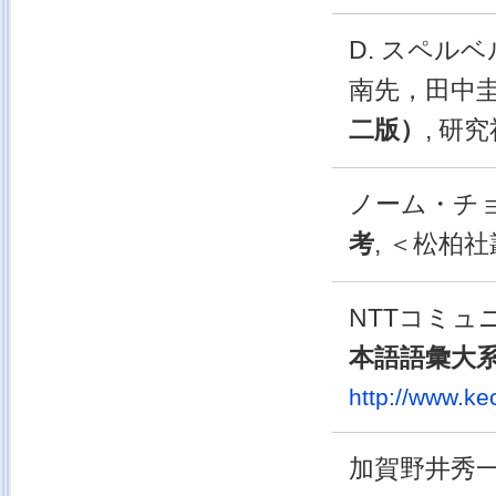
D. スペル
南先，田中圭子
二版）
, 研
ノーム・チョ
考
, ＜松柏
NTTコミュ
本語語彙大系
http://www.kec
加賀野井秀一 