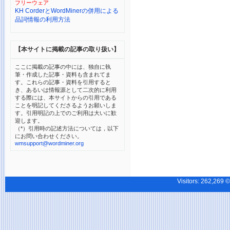
フリーウェア
KH CorderとWordMinerの併用による
品詞情報の利用方法
【本サイトに掲載の記事の取り扱い】
ここに掲載の記事の中には、独自に執
筆・作成した記事・資料も含まれてま
す。これらの記事・資料を引用すると
き、あるいは情報源として二次的に利用
する際には、本サイトからの引用である
ことを明記してくださるようお願いしま
す。引用明記の上でのご利用は大いに歓
迎します。
（*）引用時の記述方法については，以下
にお問い合わせください。
wmsupport@wordminer.org
Visitors:
262,26