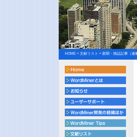
HOME
>
文献リスト
> 新聞・雑誌記事（連載記