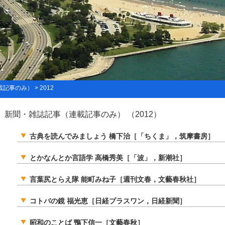
事のみ） > 2012
新聞・雑誌記事（連載記事のみ） （2012）
古典を読んでみましょう 橋下治［「ちくま」，筑摩書房］
とかなんとか言語学 高橋秀美［「波」，新潮社］
言葉尻とらえ隊 能町みね子［週刊文春，文藝春秋社］
コトバの鏡 福光恵［日経プラスワン，日経新聞］
昭和のことば 鴨下信一［文藝春秋］