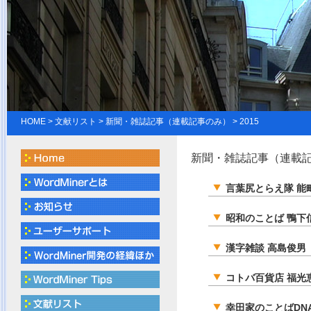
HOME
>
文献リスト
> 新聞・雑誌記事（連載記事のみ） > 2015
新聞・雑誌記事（連載記事
言葉尻とらえ隊 能
昭和のことば 鴨下
漢字雑談 高島俊男
コトバ百貨店 福光
幸田家のことばD