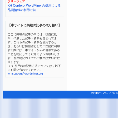
フリーウェア
KH CorderとWordMinerの併用による
品詞情報の利用方法
【本サイトに掲載の記事の取り扱い】
ここに掲載の記事の中には、独自に執
筆・作成した記事・資料も含まれてま
す。これらの記事・資料を引用すると
き、あるいは情報源として二次的に利用
する際には、本サイトからの引用である
ことを明記してくださるようお願いしま
す。引用明記の上でのご利用は大いに歓
迎します。
（*）引用時の記述方法については，以下
にお問い合わせください。
wmsupport@wordminer.org
Visitors:
262,27