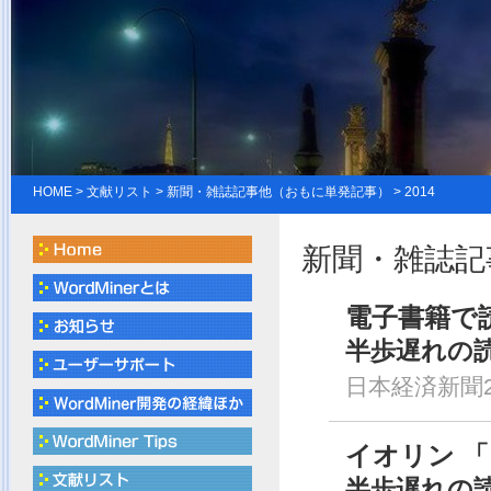
HOME
>
文献リスト
> 新聞・雑誌記事他（おもに単発記事） > 2014
新聞・雑誌記
電子書籍で
半歩遅れの
日本経済新聞20
イオリン 
半歩遅れの