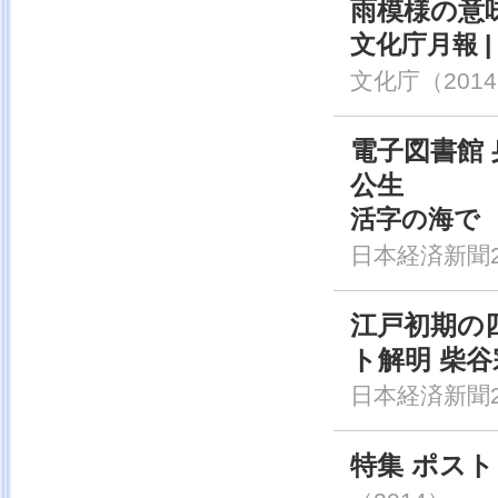
雨模様の意
文化庁月報 
文化庁
（201
電子図書館 
公生
活字の海で
日本経済新聞20
江戸初期の
ト解明 柴谷
日本経済新聞20
特集 ポス