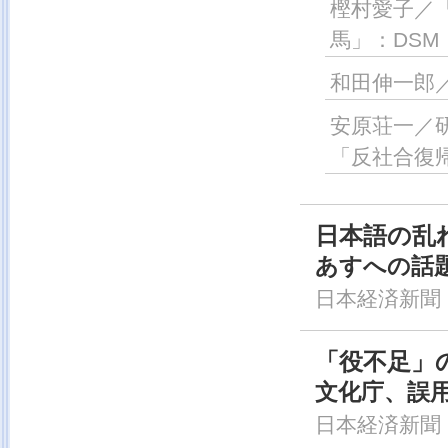
樫村愛子／
馬」：DS
和田伸一郎
安原荘一／
「反社合復
日本語の乱れ
あすへの話
日本経済新聞，
「役不足」
文化庁、誤用
日本経済新聞，