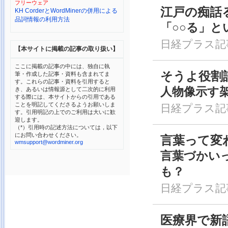
フリーウェア
江戸の痴話
KH CorderとWordMinerの併用による
品詞情報の利用方法
「○○る」
日経プラス記事2
【本サイトに掲載の記事の取り扱い】
ここに掲載の記事の中には、独自に執
そうよ役割
筆・作成した記事・資料も含まれてま
す。これらの記事・資料を引用すると
人物像示す
き、あるいは情報源として二次的に利用
する際には、本サイトからの引用である
ことを明記してくださるようお願いしま
日経プラス記事2
す。引用明記の上でのご利用は大いに歓
迎します。
（*）引用時の記述方法については，以下
にお問い合わせください。
言葉って変
wmsupport@wordminer.org
言葉づかい
も？
日経プラス記事2
医療界で新