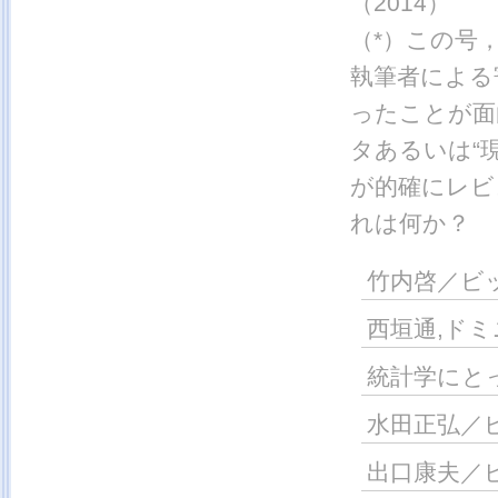
（2014）
（*）この号
執筆者による
ったことが面
タあるいは“
が的確にレビ
れは何か？
竹内啓／ビ
西垣通,ド
統計学にと
水田正弘／
出口康夫／