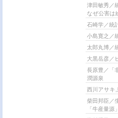
津田敏秀／
なぜ公害は
石崎学／統
小島寛之／
太郎丸博／
大黒岳彦／
長原豊／「
潤源泉
西川アサキ
柴田邦臣／
「牛産量源