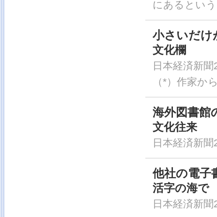
にあるという
小さいだけ
文化欄
日本経済新聞20
（*）作家か
海外図書館
文化往来
日本経済新聞20
他社の電子
活字の海で
日本経済新聞20