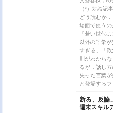
文藝春秋，5月号
（*）対談記
どう読むか．
場面で使うの
「若い世代は
以外の語彙が
すぎる」「政
則がわからな
るが，話し方
失った言葉が
と登場するフ
断る、反論
週末スキル