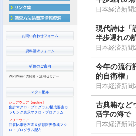
日本経済新聞20
現代詩は「
お問い合わせフォーム
半歩遅れの
日本経済新聞20
資料請求フォーム
今年の流行
研修のご案内
的自衛権」
WordMiner の紹介・活用セミナー
日本経済新聞20
マクロ配布
シェアウェア【update】
古典籍など
集計マクロ・プログラム/構成要素カ
ラリング表示マクロ・プログラム
活字の海で
フリーウェア
日本経済新聞20
回答比率散布図＆信頼限界作成マク
ロ・プログラム配布