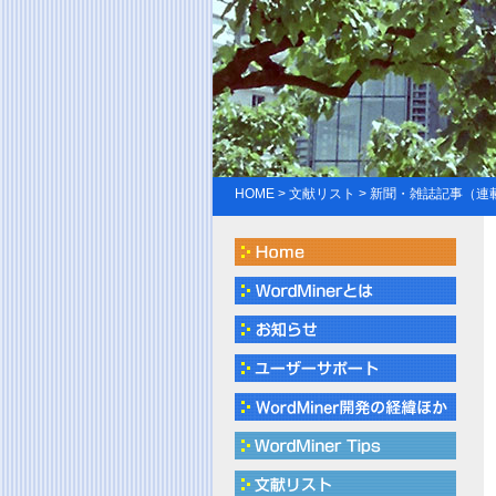
HOME
>
文献リスト
> 新聞・雑誌記事（連載記