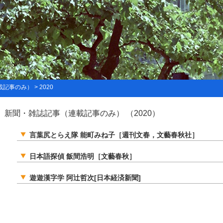
事のみ） > 2020
新聞・雑誌記事（連載記事のみ） （2020）
言葉尻とらえ隊 能町みね子［週刊文春，文藝春秋社］
日本語探偵 飯間浩明［文藝春秋］
遊遊漢字学 阿辻哲次[日本経済新聞]