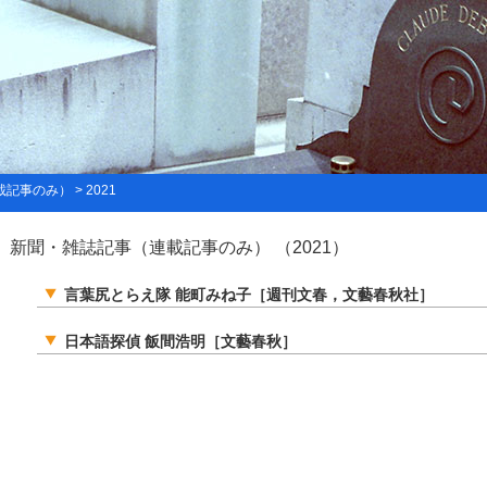
事のみ） > 2021
新聞・雑誌記事（連載記事のみ） （2021）
言葉尻とらえ隊 能町みね子［週刊文春，文藝春秋社］
日本語探偵 飯間浩明［文藝春秋］