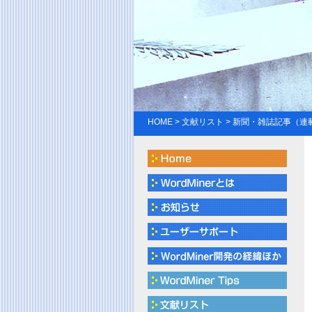
HOME
>
文献リスト
> 新聞・雑誌記事（連載記