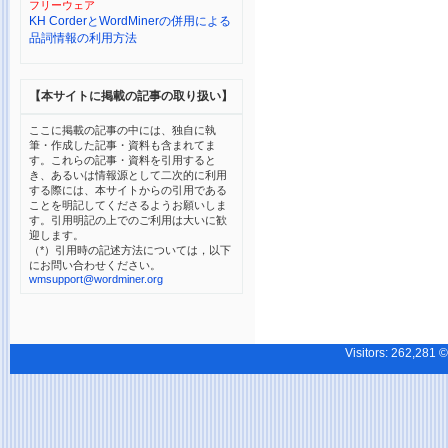
フリーウェア
KH CorderとWordMinerの併用による
品詞情報の利用方法
【本サイトに掲載の記事の取り扱い】
ここに掲載の記事の中には、独自に執
筆・作成した記事・資料も含まれてま
す。これらの記事・資料を引用すると
き、あるいは情報源として二次的に利用
する際には、本サイトからの引用である
ことを明記してくださるようお願いしま
す。引用明記の上でのご利用は大いに歓
迎します。
（*）引用時の記述方法については，以下
にお問い合わせください。
wmsupport@wordminer.org
Visitors:
262,28