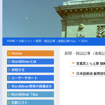
HOME
>
文献リスト
> 新聞・雑誌記事（連載記事のみ） > 2024
新聞・雑誌記事（連載記事
言葉尻とらえ隊 能
日本語探偵 飯間浩