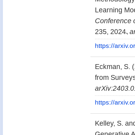
Learning Mo
Conference 
235, 2024､
a
https://arxiv
Eckman, S. (
from Survey
arXiv:2403.
https://arxiv
Kelley, S. an
Generative A