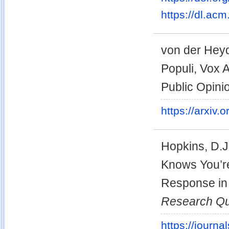
https://dl.ac
von der Heyd
Populi, Vox
Public Opini
https://arxiv
Hopkins, D.J
Knows You’re 
Response in 
Research Qu
https://journ