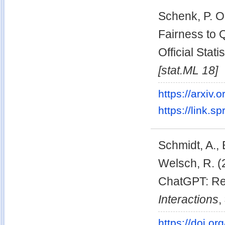
Schenk, P. O
Fairness to 
Official Stat
[stat.ML 18]
https://arxiv
https://link.
Schmidt, A., 
Welsch, R. (
ChatGPT: Red
Interactions
,
https://doi.o