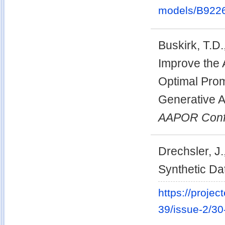
models/B92
Buskirk, T.D.
Improve the 
Optimal Prom
Generative A
AAPOR Conf
Drechsler, J
Synthetic Da
https://projec
39/issue-2/30