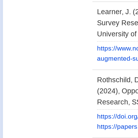
Learner, J. 
Survey Resea
University o
https://www.no
augmented-su
Rothschild, 
(2024), Oppo
Research, 
https://doi.o
https://paper