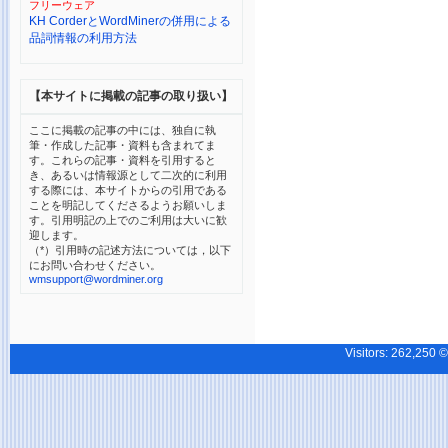
フリーウェア
KH CorderとWordMinerの併用による
品詞情報の利用方法
【本サイトに掲載の記事の取り扱い】
ここに掲載の記事の中には、独自に執
筆・作成した記事・資料も含まれてま
す。これらの記事・資料を引用すると
き、あるいは情報源として二次的に利用
する際には、本サイトからの引用である
ことを明記してくださるようお願いしま
す。引用明記の上でのご利用は大いに歓
迎します。
（*）引用時の記述方法については，以下
にお問い合わせください。
wmsupport@wordminer.org
Visitors:
262,25