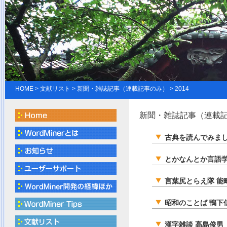
HOME
>
文献リスト
> 新聞・雑誌記事（連載記事のみ） > 2014
新聞・雑誌記事（連載記事
古典を読んでみまし
とかなんとか言語学
言葉尻とらえ隊 能
昭和のことば 鴨下
漢字雑談 高島俊男