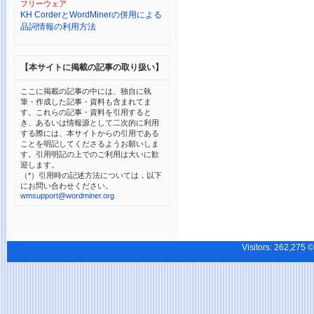
フリーウェア
KH CorderとWordMinerの併用による
品詞情報の利用方法
【本サイトに掲載の記事の取り扱い】
ここに掲載の記事の中には、独自に執
筆・作成した記事・資料も含まれてま
す。これらの記事・資料を引用すると
き、あるいは情報源として二次的に利用
する際には、本サイトからの引用である
ことを明記してくださるようお願いしま
す。引用明記の上でのご利用は大いに歓
迎します。
（*）引用時の記述方法については，以下
にお問い合わせください。
wmsupport@wordminer.org
Visitors:
262,27